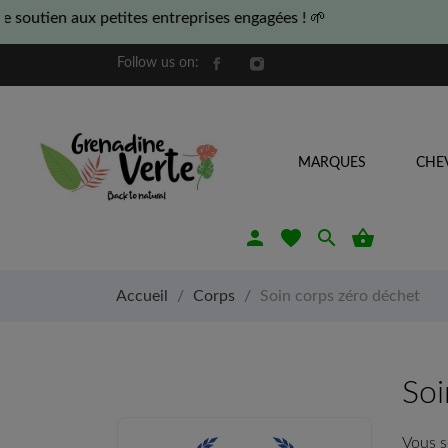
tes entreprises engagées ! 🌱
Follow us on:
MARQUES
CHE
person
favorite
search

Accueil
Corps
Soin corps zéro déchet
Soi
Vous s