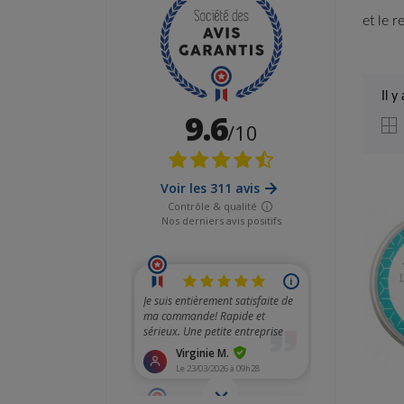
et le 
Il y