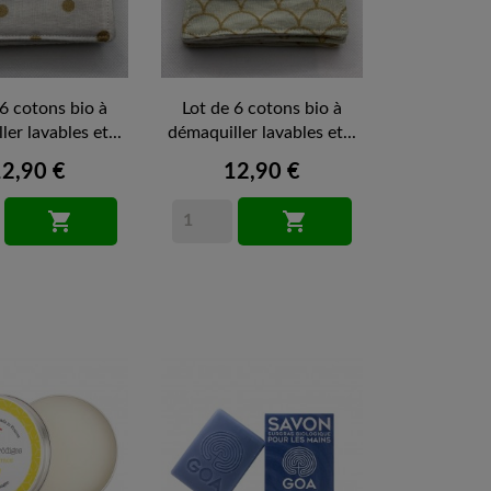
 6 cotons bio à
Lot de 6 cotons bio à
er lavables et...
démaquiller lavables et...
12,90 €
12,90 €

