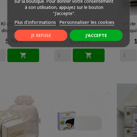
sur la boutique. Pour donner votre consentement
à son utilisation, appuyez sur le bouton
"J'accepte".
Plus d'informations
Personnaliser les cookies
 Ki est vernis ? - 4
Déodorant Fleur de coton
Lot de
dissolvettes
100% naturel - 65g
démaquill
JE REFUSE
J'ACCEPTE
5,90 €
12,90 €

