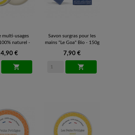
 multi-usages
Savon surgras pour les
 100% naturel -
mains "Le Goa" Bio - 150g
30ml
14,90 €
7,90 €

