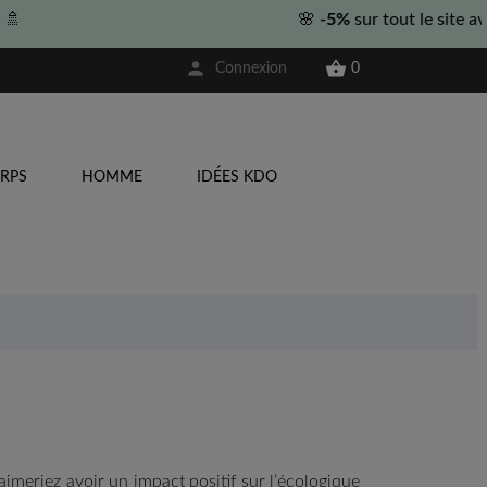
🌸
-5%
sur tout le site avec le code
BIENV
person

Connexion
0
RPS
HOMME
IDÉES KDO
 aimeriez avoir un impact positif sur l’écologique