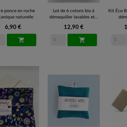
re ponce en roche
Lot de 6 cotons bio à
Kit Éco B
canique naturelle
démaquiller lavables et...
déma
6,90 €
12,90 €

