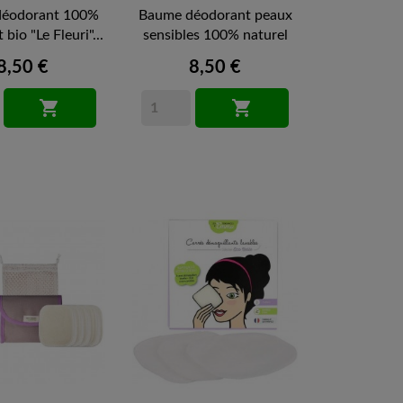
déodorant 100%
Baume déodorant peaux
 bio "Le Fleuri"...
sensibles 100% naturel
et...
8,50 €
8,50 €

