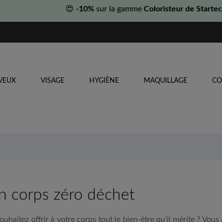
😍
-10%
sur la gamme
Coloristeur de Startec
🚿
VEUX
VISAGE
HYGIÈNE
MAQUILLAGE
CO
n corps zéro déchet
ouhaitez offrir à votre corps tout le bien-être qu’il mérite ? Vous